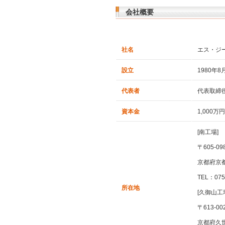
会社概要
社名
エス・ジ
設立
1980年8
代表者
代表取締役
資本金
1,000万円
[南工場]
〒605-09
京都府京都
TEL：075 
所在地
[久御山工
〒613-00
京都府久世